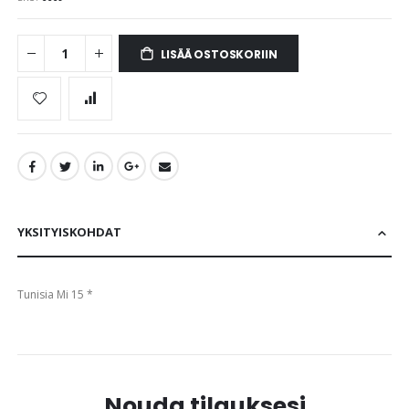
images
gallery
LISÄÄ OSTOSKORIIN
YKSITYISKOHDAT
Tunisia Mi 15 *
Nouda tilauksesi