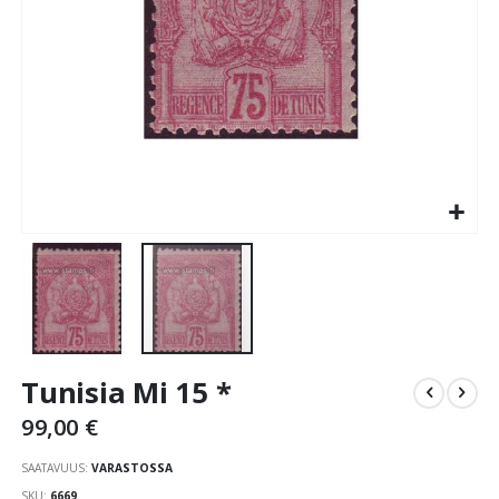
Skip
Tunisia Mi 15 *
to
the
99,00 €
beginning
of
SAATAVUUS:
VARASTOSSA
the
SKU
6669