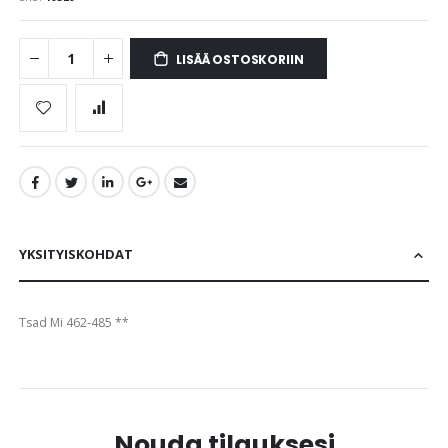
images
gallery
LISÄÄ OSTOSKORIIN
YKSITYISKOHDAT
Tsad Mi 462-485 **
Nouda tilauksesi