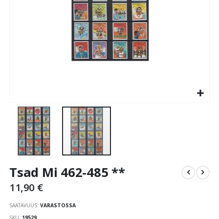
Skip
Tsad Mi 462-485 **
to
the
11,90 €
beginning
of
SAATAVUUS:
VARASTOSSA
the
SKU
19529