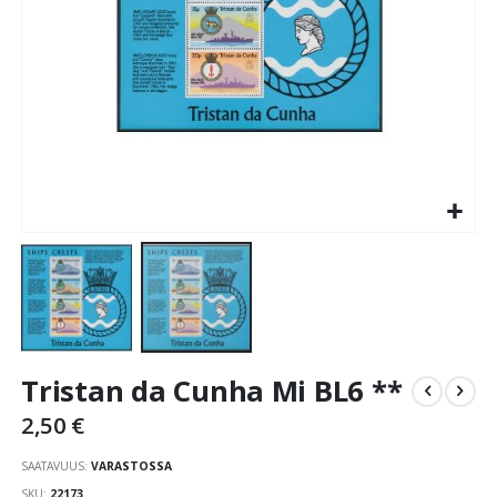
Skip
Tristan da Cunha Mi BL6 **
to
the
2,50 €
beginning
of
SAATAVUUS:
VARASTOSSA
the
SKU
22173