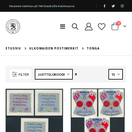
|
Ilmainen toimitus yli 75€ tilauksille kotimaassa
tuotetta
0
Toggle
Cart
Nav
ETUSIVU
ULKOMAIDEN POSTIMERKIT
TONGA
Aseta
FILTER
laskevaan
järjestykseen