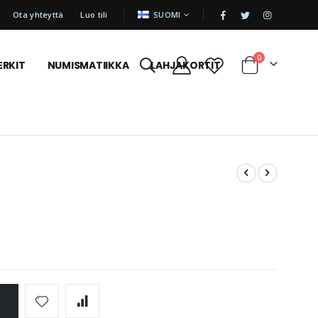
|
KIELI
Ota yhteyttä
Luo tili
SUOMI
tuotetta
0
ERKIT
NUMISMATIIKKA
LAHJAKORTIT
Cart