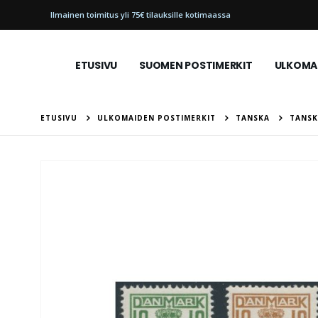
Ilmainen toimitus yli 75€ tilauksille kotimaassa
ETUSIVU
SUOMEN POSTIMERKIT
ULKOMAI
ETUSIVU
ULKOMAIDEN POSTIMERKIT
TANSKA
TANSK
Skip
to
the
end
of
the
images
gallery