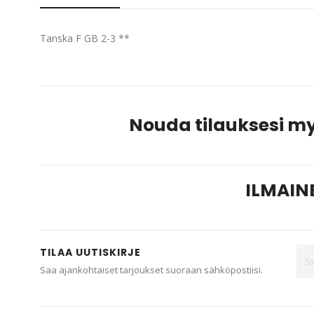
beginning
of
Tanska F GB 2-3 **
the
images
gallery
Nouda tilauksesi 
ILMAINE
TILAA UUTISKIRJE
Saa ajankohtaiset tarjoukset suoraan sähköpostiisi.