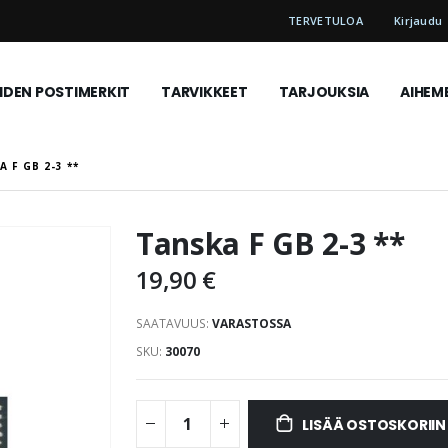
TERVETULOA
Kirjaudu
DEN POSTIMERKIT
TARVIKKEET
TARJOUKSIA
AIHEM
A F GB 2-3 **
Tanska F GB 2-3 **
19,90 €
SAATAVUUS:
VARASTOSSA
SKU
30070
LISÄÄ OSTOSKORIIN