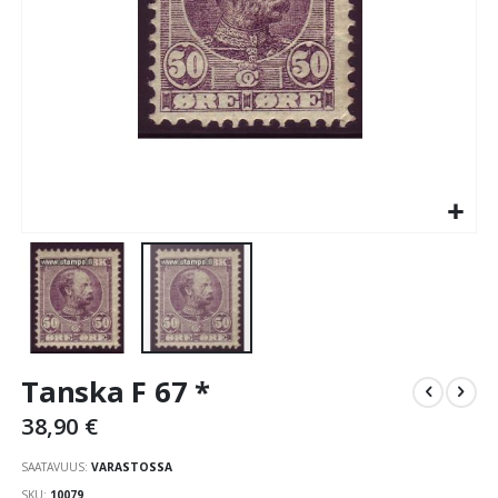
Skip
Tanska F 67 *
to
the
38,90 €
beginning
of
SAATAVUUS:
VARASTOSSA
the
SKU
10079