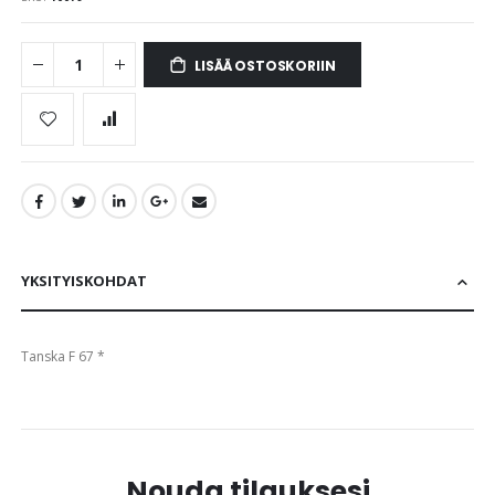
images
gallery
LISÄÄ OSTOSKORIIN
YKSITYISKOHDAT
Tanska F 67 *
Nouda tilauksesi