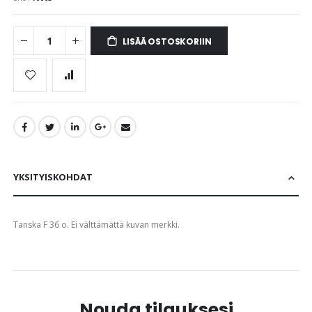
images
gallery
LISÄÄ OSTOSKORIIN
YKSITYISKOHDAT
Tanska F 36 o. Ei välttämättä kuvan merkki.
Nouda tilauksesi