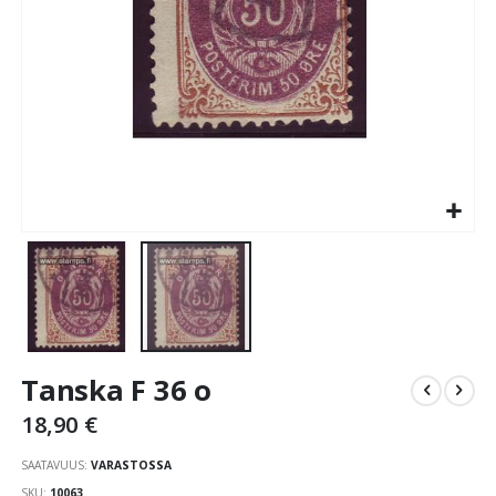
Skip
Tanska F 36 o
to
the
18,90 €
beginning
of
SAATAVUUS:
VARASTOSSA
the
SKU
10063