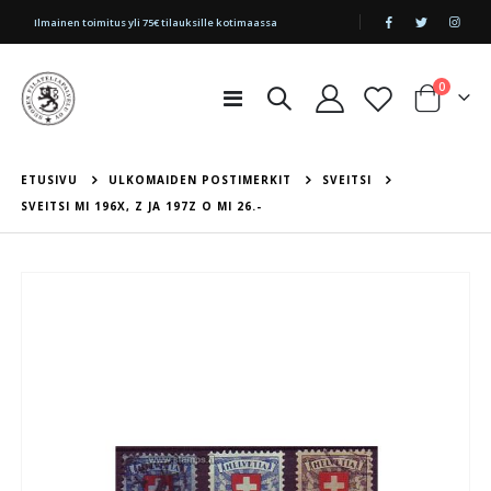
|
Ilmainen toimitus yli 75€ tilauksille kotimaassa
tuotetta
0
Toggle
Cart
Nav
ETUSIVU
ULKOMAIDEN POSTIMERKIT
SVEITSI
SVEITSI MI 196X, Z JA 197Z O MI 26.-
Skip
to
the
end
of
the
images
gallery