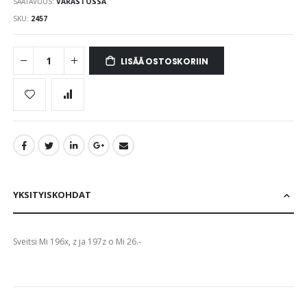
SAATAVUUS:
VARASTOSSA
images
gallery
SKU
2457
LISÄÄ OSTOSKORIIN
YKSITYISKOHDAT
Sveitsi Mi 196x, z ja 197z o Mi 26.-