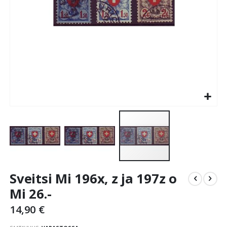
Skip
Sveitsi Mi 196x, z ja 197z o
to
the
Mi 26.-
beginning
14,90 €
of
the