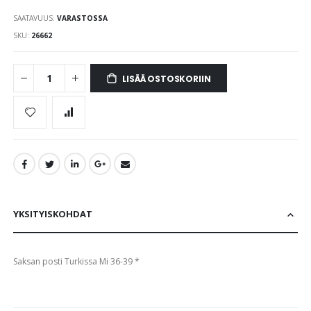
the
SAATAVUUS:
VARASTOSSA
images
gallery
SKU
26662
LISÄÄ OSTOSKORIIN
YKSITYISKOHDAT
Saksan posti Turkissa Mi 36-39 *