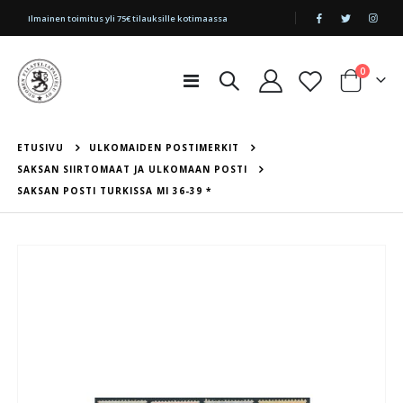
|
Ilmainen toimitus yli 75€ tilauksille kotimaassa
tuotetta
0
Toggle
Cart
Nav
ETUSIVU
ULKOMAIDEN POSTIMERKIT
SAKSAN SIIRTOMAAT JA ULKOMAAN POSTI
SAKSAN POSTI TURKISSA MI 36-39 *
Skip
to
the
end
of
the
images
gallery