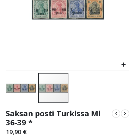
Skip
Saksan posti Turkissa Mi
to
the
36-39 *
beginning
19,90 €
of