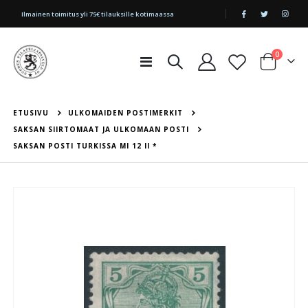
|
Ilmainen toimitus yli 75€ tilauksille kotimaassa
tuotetta
0
Toggle
Cart
Nav
ETUSIVU
ULKOMAIDEN POSTIMERKIT
SAKSAN SIIRTOMAAT JA ULKOMAAN POSTI
SAKSAN POSTI TURKISSA MI 12 II *
Skip
to
the
end
of
the
images
gallery