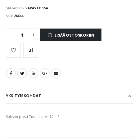
the
SAATAVUUS:
VARASTOSSA
images
gallery
SKU
26644
LISÄÄ OSTOSKORIIN
YKSITYISKOHDAT
Saksan posti Turkissa Mi 12 II *