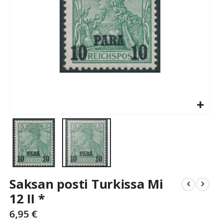
Skip
Saksan posti Turkissa Mi
to
the
12 II *
beginning
6,95 €
of