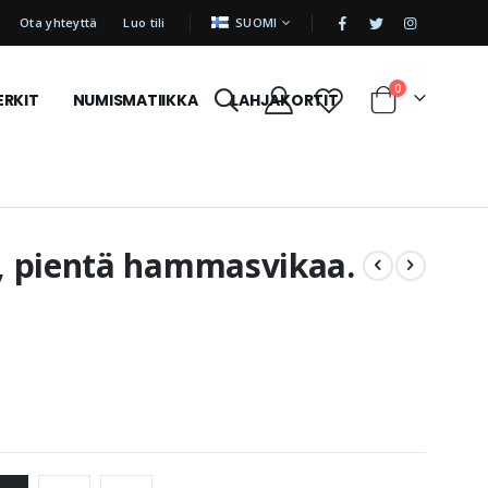
|
KIELI
Ota yhteyttä
Luo tili
SUOMI
tuotetta
0
ERKIT
NUMISMATIIKKA
LAHJAKORTIT
Cart
, pientä hammasvikaa.