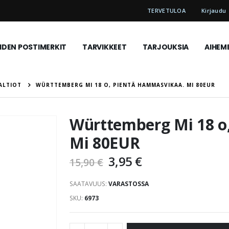
TERVETULOA
Kirjaudu
DEN POSTIMERKIT
TARVIKKEET
TARJOUKSIA
AIHEM
ALTIOT
WÜRTTEMBERG MI 18 O, PIENTÄ HAMMASVIKAA. MI 80EUR
Württemberg Mi 18 o
Mi 80EUR
3,95 €
15,90 €
SAATAVUUS:
VARASTOSSA
SKU
6973