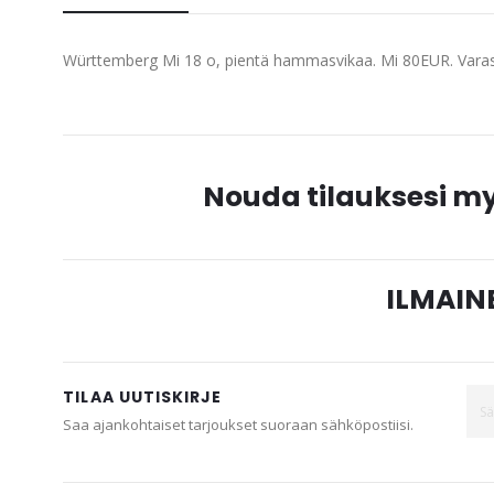
beginning
of
Württemberg Mi 18 o, pientä hammasvikaa. Mi 80EUR. Varas
the
images
gallery
Nouda tilauksesi 
ILMAINE
TILAA UUTISKIRJE
Saa ajankohtaiset tarjoukset suoraan sähköpostiisi.