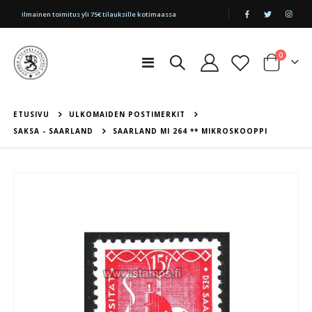
|
Ilmainen toimitus yli 75€ tilauksille kotimaassa
tuotetta
0
Toggle
Cart
Nav
ETUSIVU
ULKOMAIDEN POSTIMERKIT
SAKSA - SAARLAND
SAARLAND MI 264 ** MIKROSKOOPPI
Skip
to
the
end
of
the
images
gallery