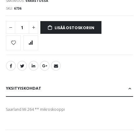
SAATAVUUS:
VARASTOSSA
images
gallery
SKU
6736
LISÄÄ OSTOSKORIIN
YKSITYISKOHDAT
Saarland Mi 264 ** mikroskooppi