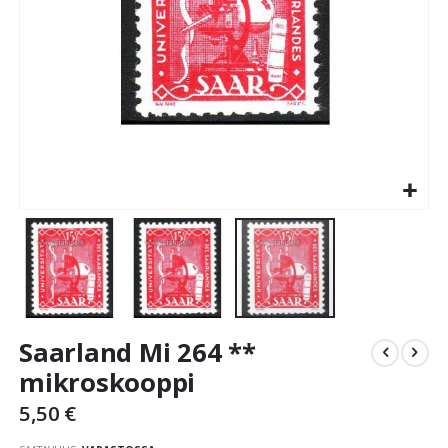
Skip
Saarland Mi 264 **
to
the
mikroskooppi
beginning
5,50 €
of
the