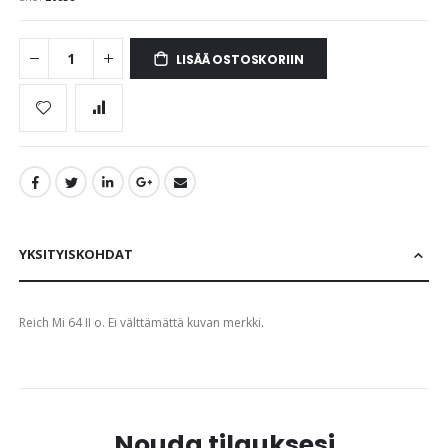
images
gallery
LISÄÄ OSTOSKORIIN
YKSITYISKOHDAT
Reich Mi 64 II o. Ei välttämättä kuvan merkki.
Nouda tilauksesi