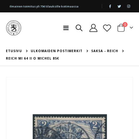
|
Ilmainen toimitus yli 75€ tilauksille kotimaassa
tuotetta
0
Toggle
Cart
Nav
ETUSIVU
ULKOMAIDEN POSTIMERKIT
SAKSA - REICH
REICH MI 64 II O MICHEL 85€
Skip
to
the
end
of
the
images
gallery