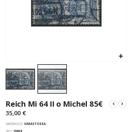
Skip
Reich Mi 64 II o Michel 85€
to
the
35,00 €
beginning
of
SAATAVUUS:
VARASTOSSA
the
SKU
20858