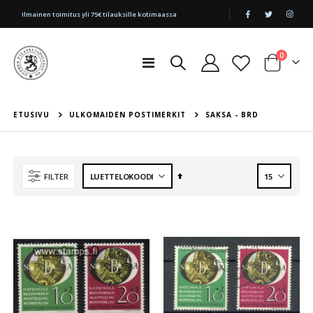
|
Ilmainen toimitus yli 75€ tilauksille kotimaassa
tuotetta
0
Toggle
Cart
Nav
ETUSIVU
ULKOMAIDEN POSTIMERKIT
SAKSA - BRD
Aseta
FILTER
laskevaan
järjestykseen