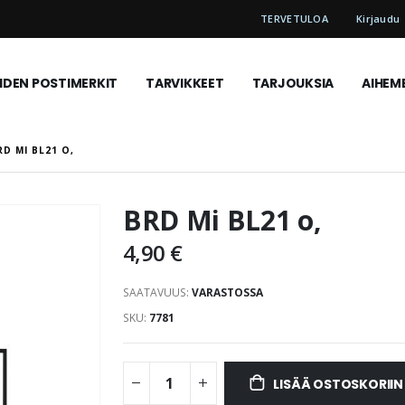
TERVETULOA
Kirjaudu
DEN POSTIMERKIT
TARVIKKEET
TARJOUKSIA
AIHEM
RD MI BL21 O,
BRD Mi BL21 o,
4,90 €
SAATAVUUS:
VARASTOSSA
SKU
7781
LISÄÄ OSTOSKORIIN