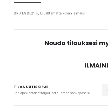
beginning
of
BRD Mi BL21 o, Ei välttämättä kuvan leimaus.
the
images
gallery
Nouda tilauksesi 
ILMAINE
TILAA UUTISKIRJE
Saa ajankohtaiset tarjoukset suoraan sähköpostiisi.