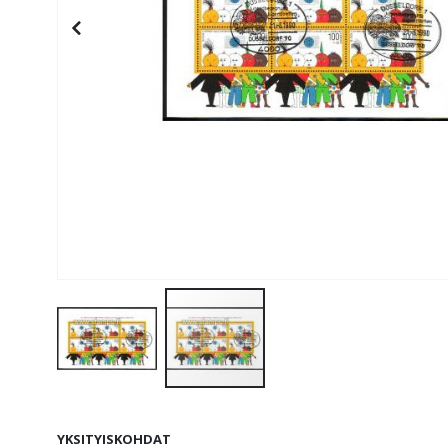
Skip
to
YKSITYISKOHDAT
the