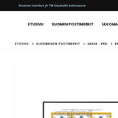
Ilmainen toimitus yli 75€ tilauksille kotimaassa
ETUSIVU
SUOMEN POSTIMERKIT
ULKOMAI
ETUSIVU
ULKOMAIDEN POSTIMERKIT
SAKSA - BRD
B
Skip
to
the
end
of
the
images
gallery