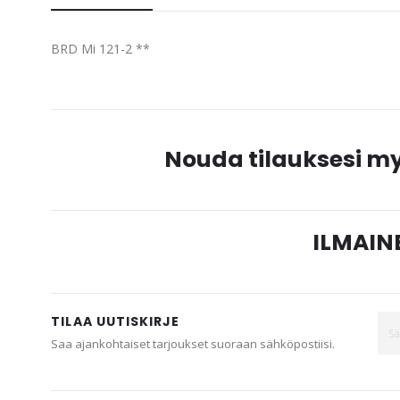
beginning
of
BRD Mi 121-2 **
the
images
gallery
Nouda tilauksesi 
ILMAINE
TILAA UUTISKIRJE
Saa ajankohtaiset tarjoukset suoraan sähköpostiisi.