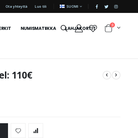
|
KIELI
Ota yhteyttä
Luo tili
SUOMI
tuotetta
0
ERKIT
NUMISMATIIKKA
LAHJAKORTIT
Cart
el: 110€