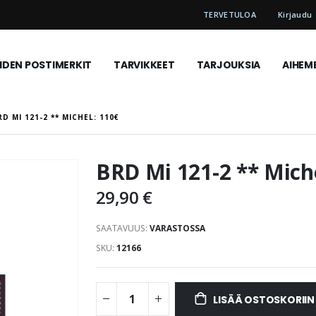
TERVETULOA
Kirjaudu
DEN POSTIMERKIT
TARVIKKEET
TARJOUKSIA
AIHEM
RD MI 121-2 ** MICHEL: 110€
BRD Mi 121-2 ** Mich
29,90 €
SAATAVUUS:
VARASTOSSA
SKU
12166
LISÄÄ OSTOSKORIIN