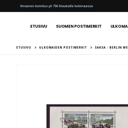
Ilmainen toimitus yli 75€ tilauksille kotimaassa
ETUSIVU
SUOMEN POSTIMERKIT
ULKOMAI
ETUSIVU
ULKOMAIDEN POSTIMERKIT
SAKSA - BERLIN W
Skip
to
the
end
of
the
images
gallery