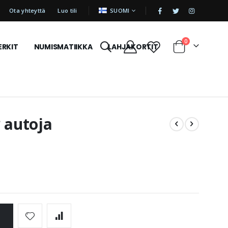
|
KIELI
Ota yhteyttä
Luo tili
SUOMI
tuotetta
0
ERKIT
NUMISMATIIKKA
LAHJAKORTIT
Cart
 autoja