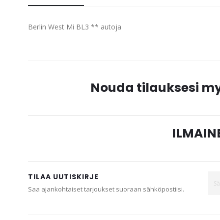
beginning
of
Berlin West Mi BL3 ** autoja
the
images
gallery
Nouda tilauksesi 
ILMAINE
TILAA UUTISKIRJE
Saa ajankohtaiset tarjoukset suoraan sähköpostiisi.