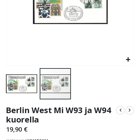
Skip
Berlin West Mi W93 ja W94
to
the
kuorella
beginning
19,90 €
of
the