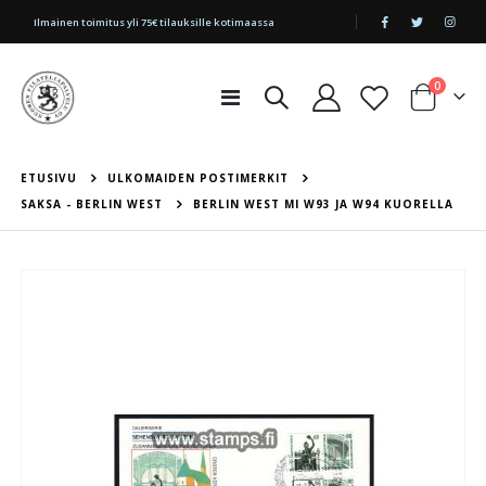
|
Ilmainen toimitus yli 75€ tilauksille kotimaassa
tuotetta
0
Toggle
Cart
Nav
ETUSIVU
ULKOMAIDEN POSTIMERKIT
SAKSA - BERLIN WEST
BERLIN WEST MI W93 JA W94 KUORELLA
Skip
to
the
end
of
the
images
gallery