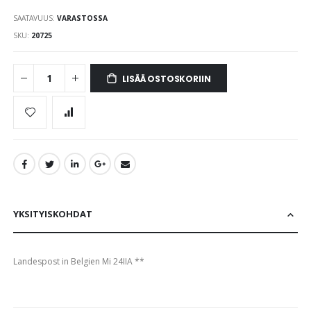
the
SAATAVUUS:
VARASTOSSA
images
gallery
SKU
20725
LISÄÄ OSTOSKORIIN
YKSITYISKOHDAT
Landespost in Belgien Mi 24IIA **