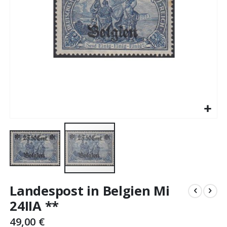
Skip
Landespost in Belgien Mi
to
the
24IIA **
beginning
49,00 €
of