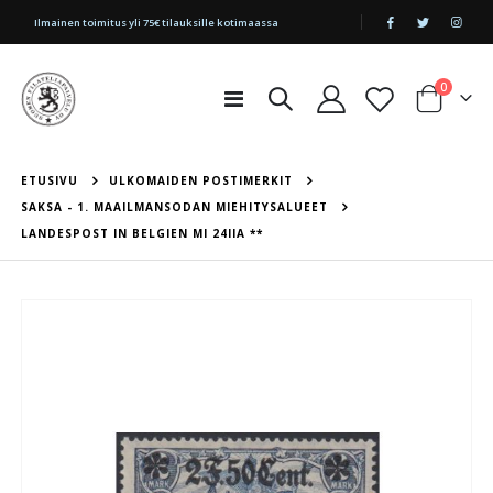
|
Ilmainen toimitus yli 75€ tilauksille kotimaassa
tuotetta
0
Toggle
Cart
Nav
ETUSIVU
ULKOMAIDEN POSTIMERKIT
SAKSA - 1. MAAILMANSODAN MIEHITYSALUEET
LANDESPOST IN BELGIEN MI 24IIA **
Skip
to
the
end
of
the
images
gallery