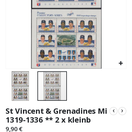
Skip
St Vincent & Grenadines Mi
to
the
1319-1336 ** 2 x kleinb
beginning
9,90 €
of