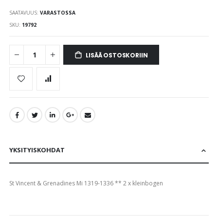
the
SAATAVUUS:
VARASTOSSA
images
gallery
SKU
19792
LISÄÄ OSTOSKORIIN
YKSITYISKOHDAT
St Vincent & Grenadines Mi 1319-1336 ** 2 x kleinbogen