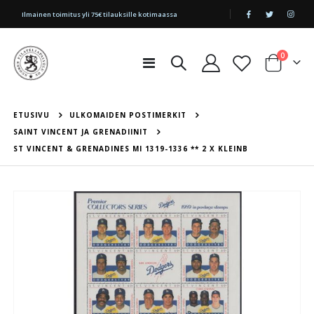
|
Ilmainen toimitus yli 75€ tilauksille kotimaassa
tuotetta
0
Toggle
Cart
Nav
ETUSIVU
ULKOMAIDEN POSTIMERKIT
SAINT VINCENT JA GRENADIINIT
ST VINCENT & GRENADINES MI 1319-1336 ** 2 X KLEINB
Skip
to
the
end
of
the
images
gallery