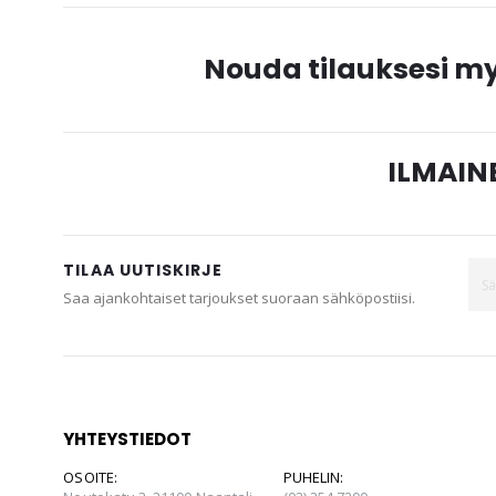
gallery
Nouda tilauksesi 
ILMAINE
TILAA UUTISKIRJE
Saa ajankohtaiset tarjoukset suoraan sähköpostiisi.
YHTEYSTIEDOT
OSOITE:
PUHELIN: