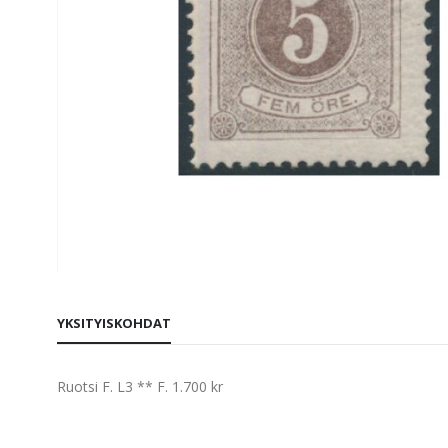
Skip
to
YKSITYISKOHDAT
the
beginning
of
Ruotsi F. L3 ** F. 1.700 kr
the
images