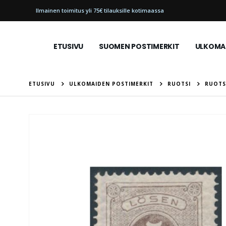
Ilmainen toimitus yli 75€ tilauksille kotimaassa
ETUSIVU
SUOMEN POSTIMERKIT
ULKOMAI
ETUSIVU
ULKOMAIDEN POSTIMERKIT
RUOTSI
RUOTSI
Skip
to
the
end
of
the
images
gallery