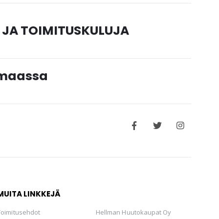
 JA TOIMITUSKULUJA
timaassa
MUITA LINKKEJÄ
Toimitusehdot
Hellman Huutokaupat Oy