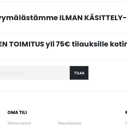
myymälästämme ILMAN KÄSITTELY-
N TOIMITUS yli 75€ tilauksille ko
TILAA
OMA TILI
Tietoa meistä
Tilaushistoria