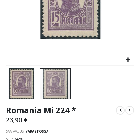
Skip
Romania Mi 224 *
to
the
23,90 €
beginning
of
SAATAVUUS:
VARASTOSSA
the
SKU
24295