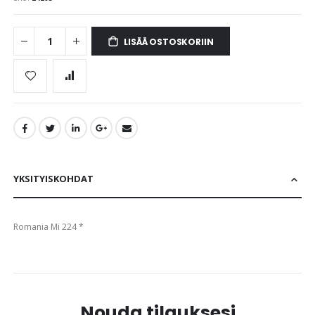
images
gallery
LISÄÄ OSTOSKORIIN
YKSITYISKOHDAT
Romania Mi 224 *
Nouda tilauksesi