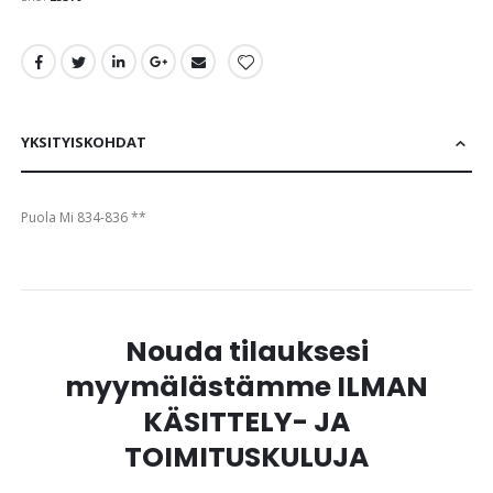
images
gallery
YKSITYISKOHDAT
Puola Mi 834-836 **
Nouda tilauksesi
myymälästämme ILMAN
KÄSITTELY- JA
TOIMITUSKULUJA