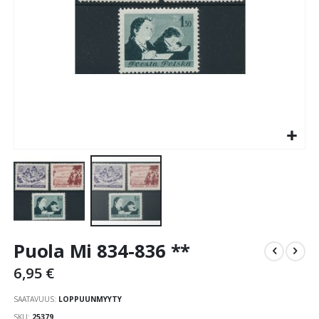
Skip
Puola Mi 834-836 **
to
the
6,95 €
beginning
of
SAATAVUUS:
LOPPUUNMYYTY
the
SKU
25379