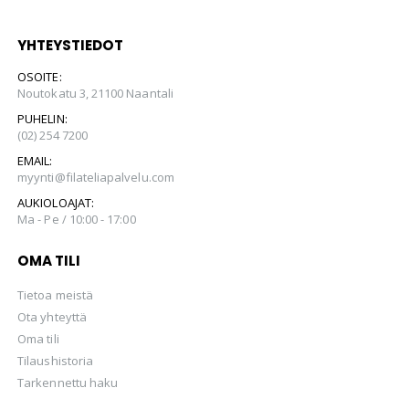
YHTEYSTIEDOT
OSOITE:
Noutokatu 3, 21100 Naantali
PUHELIN:
(02) 254 7200
EMAIL:
myynti@filateliapalvelu.com
AUKIOLOAJAT:
Ma - Pe / 10:00 - 17:00
OMA TILI
Tietoa meistä
Ota yhteyttä
Oma tili
Tilaushistoria
Tarkennettu haku