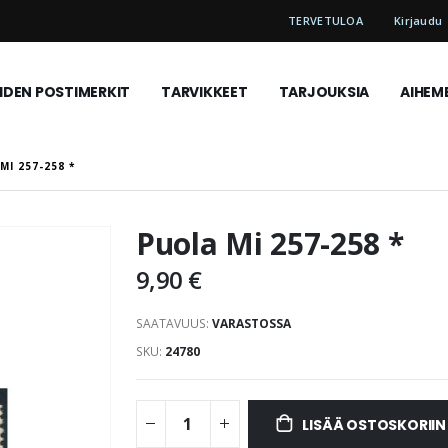
TERVETULOA
Kirjaudu
DEN POSTIMERKIT
TARVIKKEET
TARJOUKSIA
AIHEM
MI 257-258 *
Puola Mi 257-258 *
9,90 €
SAATAVUUS:
VARASTOSSA
SKU
24780
LISÄÄ OSTOSKORIIN