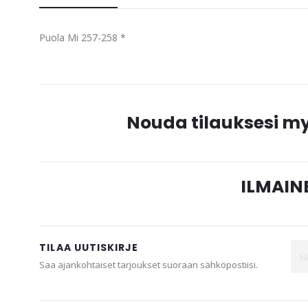
beginning
of
Puola Mi 257-258 *
the
images
gallery
Nouda tilauksesi 
ILMAINE
TILAA UUTISKIRJE
Saa ajankohtaiset tarjoukset suoraan sähköpostiisi.