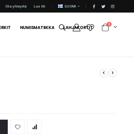
|
KIELI
Ota yhteyttä
Luo tili
SUOMI
tuotetta
0
ERKIT
NUMISMATIIKKA
LAHJAKORTIT
Cart