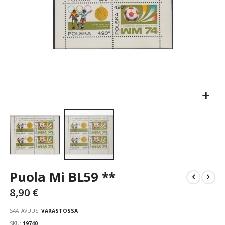
Skip
Puola Mi BL59 **
to
the
8,90 €
beginning
of
SAATAVUUS:
VARASTOSSA
the
SKU
19740