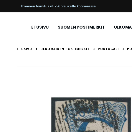
Ilmainen toimitus yli 75€ tilauksille kotimaassa
ETUSIVU
SUOMEN POSTIMERKIT
ULKOMAI
ETUSIVU
ULKOMAIDEN POSTIMERKIT
PORTUGALI
PO
Skip
to
the
end
of
the
images
gallery