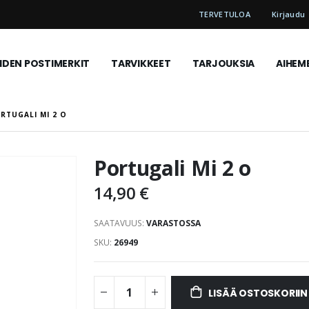
TERVETULOA
Kirjaudu
DEN POSTIMERKIT
TARVIKKEET
TARJOUKSIA
AIHEM
RTUGALI MI 2 O
Portugali Mi 2 o
14,90 €
SAATAVUUS:
VARASTOSSA
SKU
26949
LISÄÄ OSTOSKORIIN