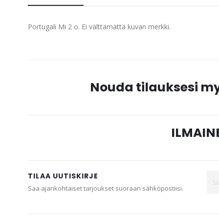
beginning
of
Portugali Mi 2 o. Ei välttämättä kuvan merkki.
the
images
gallery
Nouda tilauksesi 
ILMAINE
TILAA UUTISKIRJE
Saa ajankohtaiset tarjoukset suoraan sähköpostiisi.