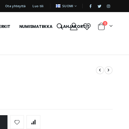
|
KIELI
Ota yhteyttä
Luo tili
SUOMI
tuotetta
0
ERKIT
NUMISMATIIKKA
LAHJAKORTIT
Cart