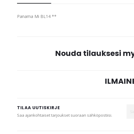
beginning
of
Panama Mi BL14 **
the
images
gallery
Nouda tilauksesi 
ILMAINE
TILAA UUTISKIRJE
Saa ajankohtaiset tarjoukset suoraan sähköpostiisi.