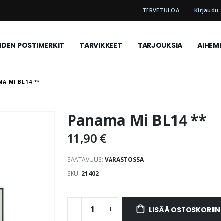
TERVETULOA
Kirjaudu
DEN POSTIMERKIT
TARVIKKEET
TARJOUKSIA
AIHEM
A MI BL14 **
Panama Mi BL14 **
11,90 €
SAATAVUUS:
VARASTOSSA
SKU
21402
LISÄÄ OSTOSKORIIN