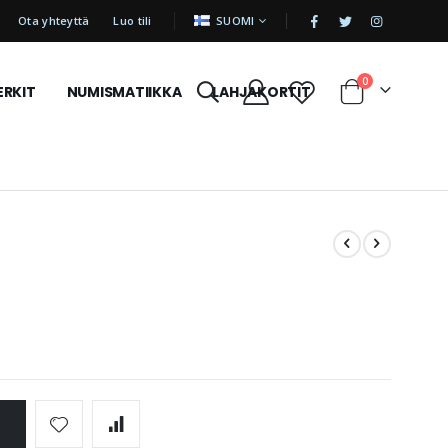
|
KIELI
Ota yhteyttä
Luo tili
SUOMI
tuotetta
0
ERKIT
NUMISMATIIKKA
LAHJAKORTIT
Cart