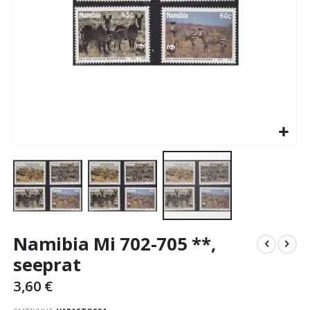
Skip
Namibia Mi 702-705 **,
to
the
seeprat
beginning
3,60 €
of
the