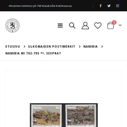
|
Ilmainen toimitus yli 75€ tilauksille kotimaassa
tuotetta
0
Toggle
Cart
Nav
ETUSIVU
ULKOMAIDEN POSTIMERKIT
NAMIBIA
NAMIBIA MI 702-705 **, SEEPRAT
Skip
to
the
end
of
the
images
gallery