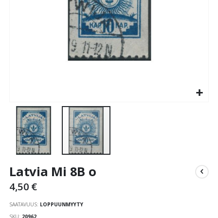
Skip
Latvia Mi 8B o
to
the
4,50 €
beginning
of
SAATAVUUS:
LOPPUUNMYYTY
the
SKU
20962