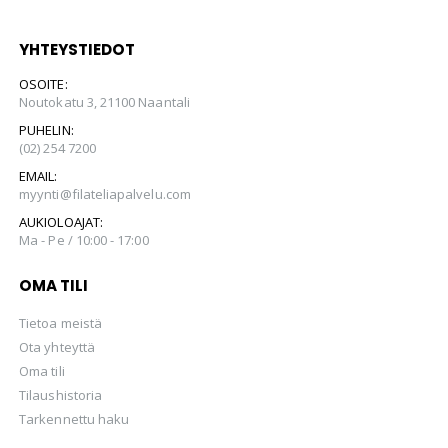
YHTEYSTIEDOT
OSOITE:
Noutokatu 3, 21100 Naantali
PUHELIN:
(02) 254 7200
EMAIL:
myynti@filateliapalvelu.com
AUKIOLOAJAT:
Ma - Pe / 10:00 - 17:00
OMA TILI
Tietoa meistä
Ota yhteyttä
Oma tili
Tilaushistoria
Tarkennettu haku