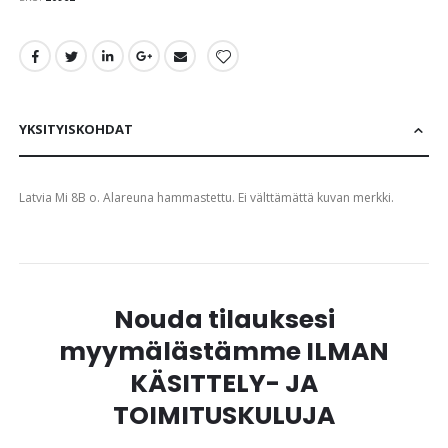
images
gallery
YKSITYISKOHDAT
Latvia Mi 8B o. Alareuna hammastettu. Ei välttämättä kuvan merkki.
Nouda tilauksesi
myymälästämme ILMAN
KÄSITTELY- JA
TOIMITUSKULUJA