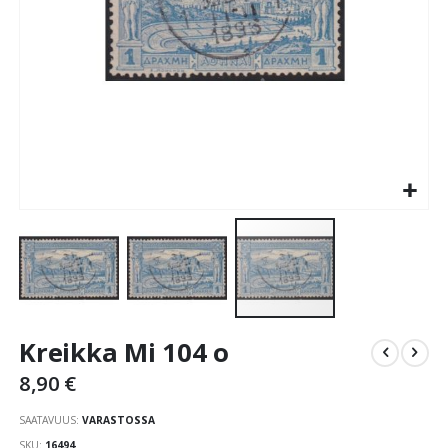
Skip
Kreikka Mi 104 o
to
the
8,90 €
beginning
of
SAATAVUUS:
VARASTOSSA
the
SKU
16494