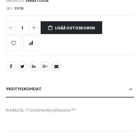
SAATAVUUS:
VARASTOSSA
images
gallery
SKU
11115
LISÄÄ OSTOSKORIIN
YKSITYISKOHDAT
Kreikka BL 17 postimerkin juhlavuosi **