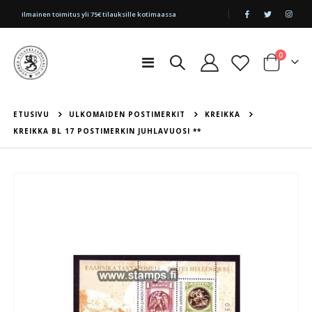
|
Ilmainen toimitus yli 75€ tilauksille kotimaassa
tuotetta
0
Toggle
Cart
Nav
ETUSIVU
ULKOMAIDEN POSTIMERKIT
KREIKKA
KREIKKA BL 17 POSTIMERKIN JUHLAVUOSI **
Skip
to
the
end
of
the
images
gallery