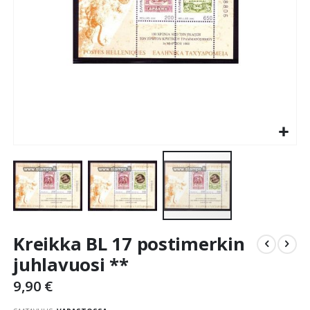
Skip
Kreikka BL 17 postimerkin
to
the
juhlavuosi **
beginning
9,90 €
of
the