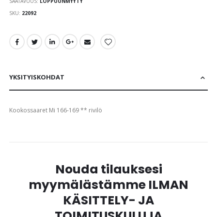
SAATAVUUS:
LOPPUUNMYYTY
images
gallery
SKU
22092
YKSITYISKOHDAT
Kookossaaret Mi 166-169 ** rivilö
Nouda tilauksesi
myymälästämme ILMAN
KÄSITTELY- JA
TOIMITUSKULUJA