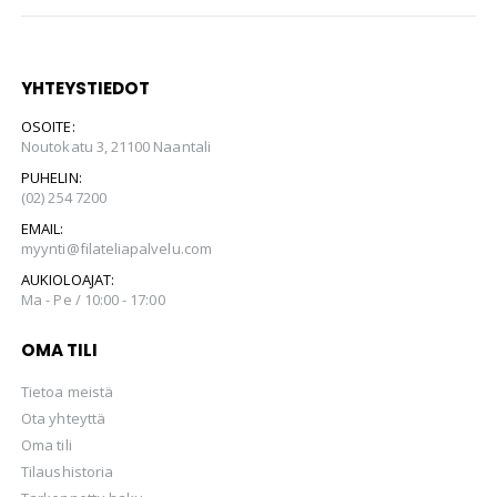
YHTEYSTIEDOT
OSOITE:
Noutokatu 3, 21100 Naantali
PUHELIN:
(02) 254 7200
EMAIL:
myynti@filateliapalvelu.com
AUKIOLOAJAT:
Ma - Pe / 10:00 - 17:00
OMA TILI
Tietoa meistä
Ota yhteyttä
Oma tili
Tilaushistoria