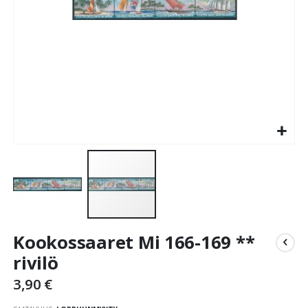
Skip
Kookossaaret Mi 166-169 **
to
the
rivilö
beginning
3,90 €
of
the