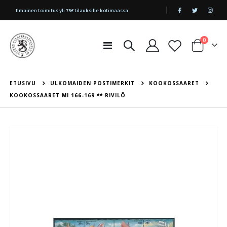
|
Ilmainen toimitus yli 75€ tilauksille kotimaassa
tuotetta
0
Toggle
Cart
Nav
ETUSIVU
ULKOMAIDEN POSTIMERKIT
KOOKOSSAARET
KOOKOSSAARET MI 166-169 ** RIVILÖ
Skip
to
the
end
of
the
images
gallery