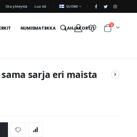
|
KIELI
Ota yhteyttä
Luo tili
SUOMI
tuotetta
0
ERKIT
NUMISMATIIKKA
LAHJAKORTIT
Cart
 sama sarja eri maista