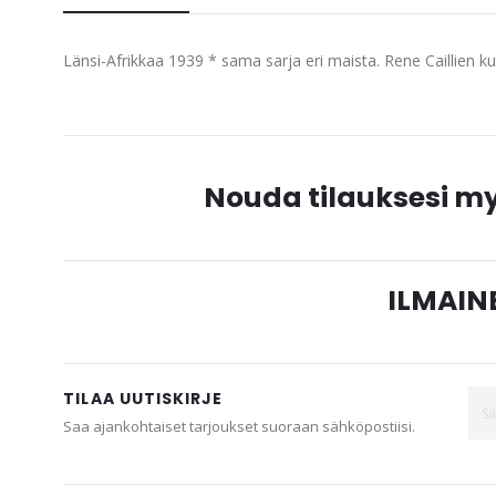
beginning
of
Länsi-Afrikkaa 1939 * sama sarja eri maista. Rene Caillien 
the
images
gallery
Nouda tilauksesi 
ILMAINE
TILAA UUTISKIRJE
Saa ajankohtaiset tarjoukset suoraan sähköpostiisi.