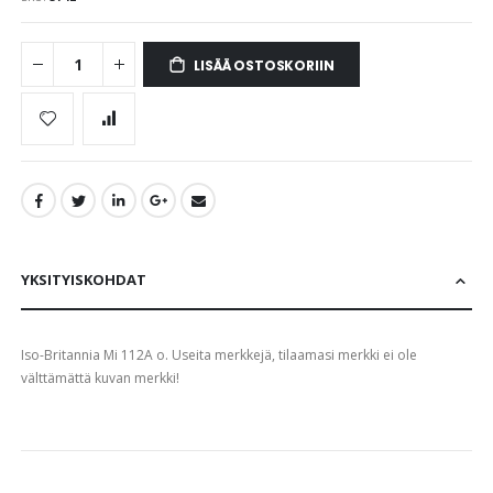
images
gallery
LISÄÄ OSTOSKORIIN
YKSITYISKOHDAT
Iso-Britannia Mi 112A o. Useita merkkejä, tilaamasi merkki ei ole
välttämättä kuvan merkki!