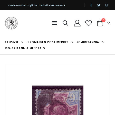
|
Ilmainen toimitus yli 75€ tilauksille kotimaassa
tuotetta
0
Toggle
Cart
Nav
ETUSIVU
ULKOMAIDEN POSTIMERKIT
ISO-BRITANNIA
ISO-BRITANNIA MI 112A O
Skip
to
the
end
of
the
images
gallery