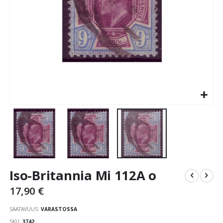
Skip
Iso-Britannia Mi 112A o
to
the
17,90 €
beginning
of
SAATAVUUS:
VARASTOSSA
the
SKU
3742