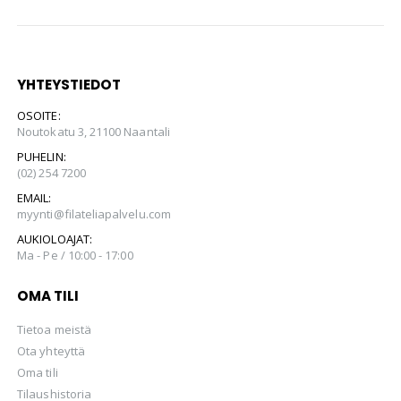
YHTEYSTIEDOT
OSOITE:
Noutokatu 3, 21100 Naantali
PUHELIN:
(02) 254 7200
EMAIL:
myynti@filateliapalvelu.com
AUKIOLOAJAT:
Ma - Pe / 10:00 - 17:00
OMA TILI
Tietoa meistä
Ota yhteyttä
Oma tili
Tilaushistoria