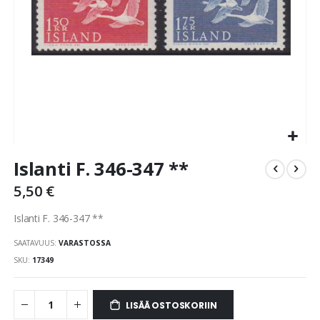
Skip
Islanti F. 346-347 **
to
the
5,50 €
beginning
of
Islanti F. 346-347 **
the
images
SAATAVUUS:
VARASTOSSA
gallery
SKU
17349
LISÄÄ OSTOSKORIIN