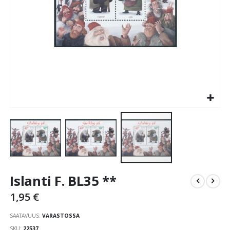
Skip
Islanti F. BL35 **
to
the
1,95 €
beginning
of
SAATAVUUS:
VARASTOSSA
the
SKU
22537