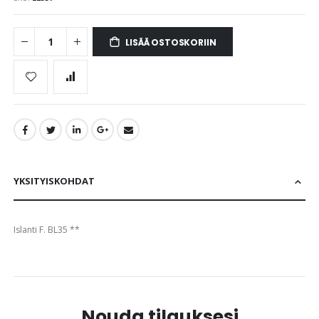
images
gallery
LISÄÄ OSTOSKORIIN
YKSITYISKOHDAT
Islanti F. BL35 **
Nouda tilauksesi