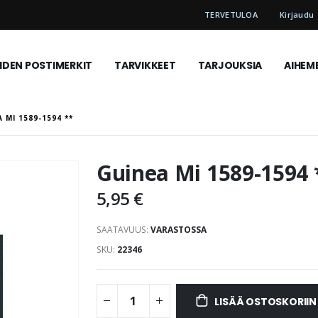
TERVETULOA
Kirjaudu
DEN POSTIMERKIT
TARVIKKEET
TARJOUKSIA
AIHEM
 MI 1589-1594 **
Guinea Mi 1589-1594 
5,95 €
SAATAVUUS:
VARASTOSSA
SKU
22346
LISÄÄ OSTOSKORIIN