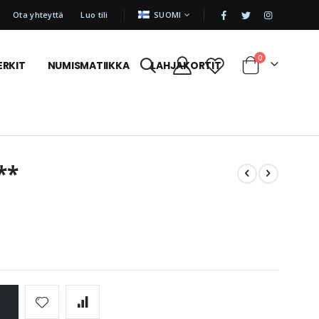
|
KIELI
Ota yhteyttä
Luo tili
SUOMI
tuotetta
0
ERKIT
NUMISMATIIKKA
LAHJAKORTIT
Cart
**