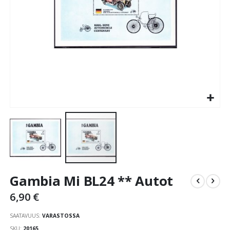
Skip
Gambia Mi BL24 ** Autot
to
the
6,90 €
beginning
of
SAATAVUUS:
VARASTOSSA
the
SKU
20165