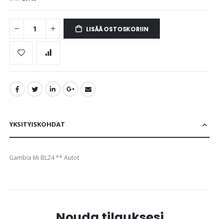
images
gallery
LISÄÄ OSTOSKORIIN
YKSITYISKOHDAT
Gambia Mi BL24 ** Autot
Nouda tilauksesi