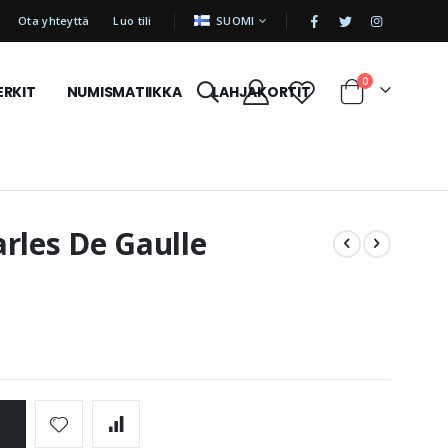
|
KIELI
Ota yhteyttä
Luo tili
SUOMI
tuotetta
0
ERKIT
NUMISMATIIKKA
LAHJAKORTIT
Cart
rles De Gaulle