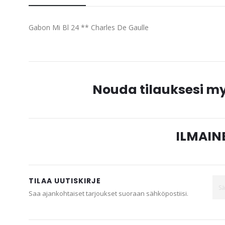
beginning
of
Gabon Mi Bl 24 ** Charles De Gaulle
the
images
gallery
Nouda tilauksesi 
ILMAINE
TILAA UUTISKIRJE
Saa ajankohtaiset tarjoukset suoraan sähköpostiisi.