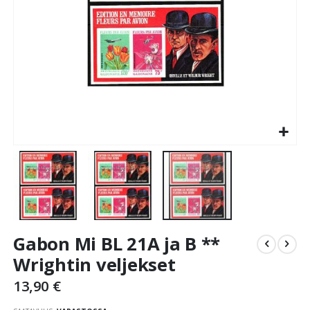
Skip
Gabon Mi BL 21A ja B **
to
the
Wrightin veljekset
beginning
13,90 €
of
the