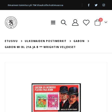
|
Ilmainen toimitus yli 75€ tilauksille kotimaassa
tuotetta
0
Toggle
Cart
Nav
ETUSIVU
ULKOMAIDEN POSTIMERKIT
GABON
GABON MI BL 21A JA B ** WRIGHTIN VELJEKSET
Skip
to
the
end
of
the
images
gallery