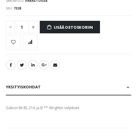
SAATAVUUS:
VARASTOSSA
images
gallery
SKU
7328
LISÄÄ OSTOSKORIIN
YKSITYISKOHDAT
Gabon Mi BL 21A ja B ** Wrightin veljekset