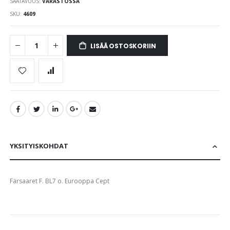
SAATAVUUS:
VARASTOSSA
images
gallery
SKU
4609
LISÄÄ OSTOSKORIIN
YKSITYISKOHDAT
Färsaaret F. BL7 o. Eurooppa Cept