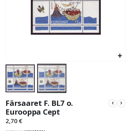
Skip
Färsaaret F. BL7 o.
to
the
Eurooppa Cept
beginning
2,70 €
of
the