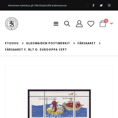
|
Ilmainen toimitus yli 75€ tilauksille kotimaassa
tuotetta
0
Toggle
Cart
Nav
ETUSIVU
ULKOMAIDEN POSTIMERKIT
FÄRSAARET
FÄRSAARET F. BL7 O. EUROOPPA CEPT
Skip
to
the
end
of
the
images
gallery