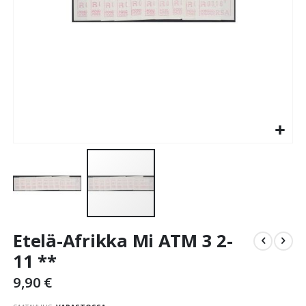
Skip
Etelä-Afrikka Mi ATM 3 2-
to
the
11 **
beginning
9,90 €
of
the