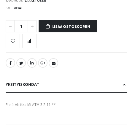
SAATAVUUS:
VARASTOSSA
images
gallery
SKU
20345
LISÄÄ OSTOSKORIIN
YKSITYISKOHDAT
Etelä-Afrikka Mi ATM 3 2-11 **