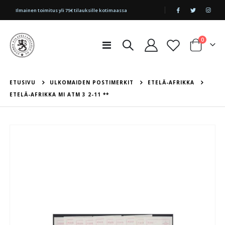
|
Ilmainen toimitus yli 75€ tilauksille kotimaassa
tuotetta
0
Toggle
Cart
Nav
ETUSIVU
ULKOMAIDEN POSTIMERKIT
ETELÄ-AFRIKKA
ETELÄ-AFRIKKA MI ATM 3 2-11 **
Skip
to
the
end
of
the
images
gallery