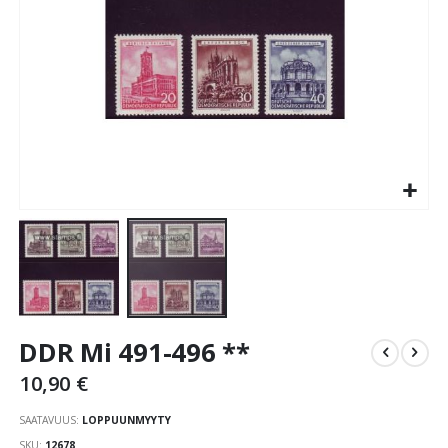
Skip
DDR Mi 491-496 **
to
the
10,90 €
beginning
of
SAATAVUUS:
LOPPUUNMYYTY
the
SKU
12678