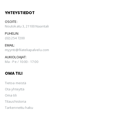
YHTEYSTIEDOT
OSOITE:
Noutokatu 3, 21100 Naantali
PUHELIN:
(02) 254 7200
EMAIL:
myynti@filateliapalvelu.com
AUKIOLOAJAT:
Ma - Pe / 10:00 - 17:00
OMA TILI
Tietoa meistä
Ota yhteyttä
Oma tili
Tilaushistoria
Tarkennettu haku