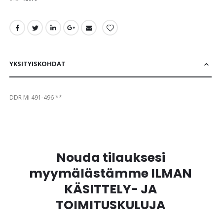
images
gallery
YKSITYISKOHDAT
DDR Mi 491-496 **
Nouda tilauksesi
myymälästämme ILMAN
KÄSITTELY- JA
TOIMITUSKULUJA