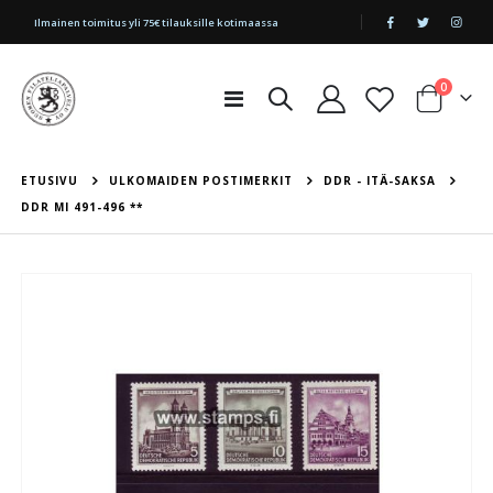
|
Ilmainen toimitus yli 75€ tilauksille kotimaassa
tuotetta
0
Toggle
Cart
Nav
ETUSIVU
ULKOMAIDEN POSTIMERKIT
DDR - ITÄ-SAKSA
DDR MI 491-496 **
Skip
to
the
end
of
the
images
gallery