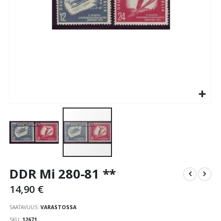
Skip
DDR Mi 280-81 **
to
the
14,90 €
beginning
of
SAATAVUUS:
VARASTOSSA
the
SKU
12671