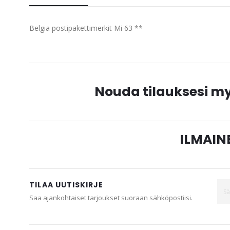
beginning
of
Belgia postipakettimerkit Mi 63 **
the
images
gallery
Nouda tilauksesi 
ILMAINE
TILAA UUTISKIRJE
Saa ajankohtaiset tarjoukset suoraan sähköpostiisi.