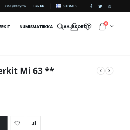
|
KIELI
Ota yhteyttä
Luo tili
SUOMI
tuotetta
0
ERKIT
NUMISMATIIKKA
LAHJAKORTIT
Cart
rkit Mi 63 **