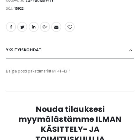
SAATAVUUS:
LOPPUUNMYYTY
images
gallery
SKU
15922
YKSITYISKOHDAT
Belgia posti pakettimerkit Mi 41-43 *
Nouda tilauksesi
myymälästämme ILMAN
KÄSITTELY- JA
TOIMITUSKULUJA