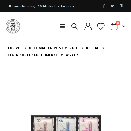
|
Ilmainen toimitus yli 75€ tilauksille kotimaassa
tuotetta
0
Toggle
Cart
Nav
ETUSIVU
ULKOMAIDEN POSTIMERKIT
BELGIA
BELGIA POSTI PAKETTIMERKIT MI 41-43 *
Skip
to
the
end
of
the
images
gallery