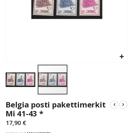
Skip
Belgia posti pakettimerkit
to
the
Mi 41-43 *
beginning
17,90 €
of
the