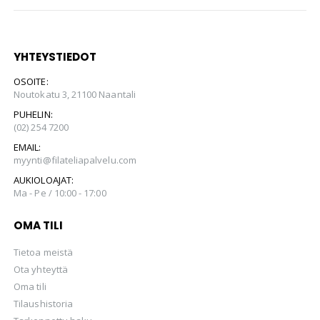
YHTEYSTIEDOT
OSOITE:
Noutokatu 3, 21100 Naantali
PUHELIN:
(02) 254 7200
EMAIL:
myynti@filateliapalvelu.com
AUKIOLOAJAT:
Ma - Pe / 10:00 - 17:00
OMA TILI
Tietoa meistä
Ota yhteyttä
Oma tili
Tilaushistoria