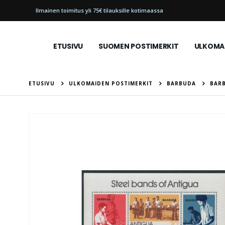
Ilmainen toimitus yli 75€ tilauksille kotimaassa
ETUSIVU
SUOMEN POSTIMERKIT
ULKOMAI
ETUSIVU
ULKOMAIDEN POSTIMERKIT
BARBUDA
BARB
Skip
to
the
end
of
the
images
gallery