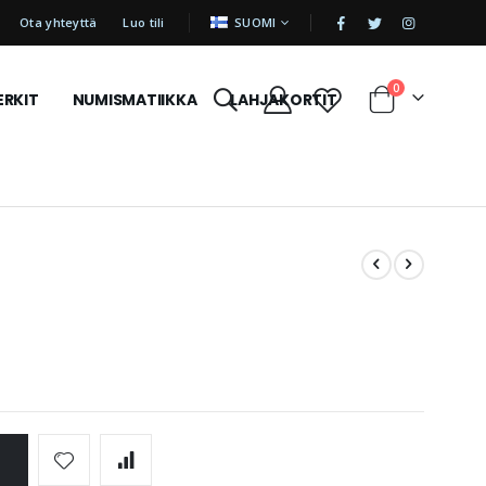
|
KIELI
Ota yhteyttä
Luo tili
SUOMI
tuotetta
0
ERKIT
NUMISMATIIKKA
LAHJAKORTIT
Cart