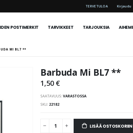
TERVETULOA
Kirjaudu
DEN POSTIMERKIT
TARVIKKEET
TARJOUKSIA
AIHEM
UDA MI BL7 **
Barbuda Mi BL7 **
1,50 €
SAATAVUUS:
VARASTOSSA
SKU
22182
LISÄÄ OSTOSKORIIN