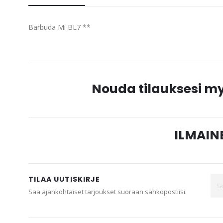
beginning
of
Barbuda Mi BL7 **
the
images
gallery
Nouda tilauksesi 
ILMAINE
TILAA UUTISKIRJE
Saa ajankohtaiset tarjoukset suoraan sähköpostiisi.