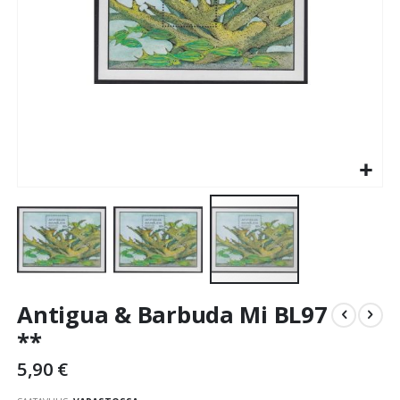
Skip
Antigua & Barbuda Mi BL97
to
the
**
beginning
5,90 €
of
the