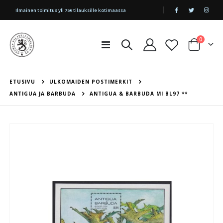
|
Ilmainen toimitus yli 75€ tilauksille kotimaassa
tuotetta
0
Toggle
Cart
Nav
ETUSIVU
ULKOMAIDEN POSTIMERKIT
ANTIGUA JA BARBUDA
ANTIGUA & BARBUDA MI BL97 **
Skip
to
the
end
of
the
images
gallery