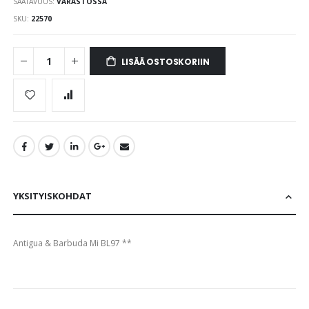
SAATAVUUS:
VARASTOSSA
images
gallery
SKU
22570
LISÄÄ OSTOSKORIIN
YKSITYISKOHDAT
Antigua & Barbuda Mi BL97 **