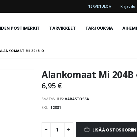
TERVETULOA
Kirjaudu
DEN POSTIMERKIT
TARVIKKEET
TARJOUKSIA
AIHEM
ALANKOMAAT MI 204B O
Alankomaat Mi 204B 
6,95 €
SAATAVUUS:
VARASTOSSA
SKU
12381
LISÄÄ OSTOSKORIIN