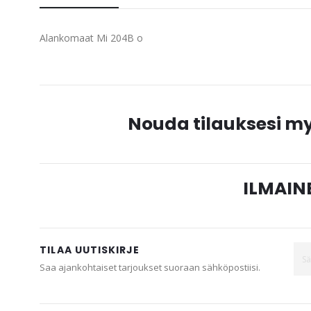
beginning
of
Alankomaat Mi 204B o
the
images
gallery
Nouda tilauksesi 
ILMAINE
TILAA UUTISKIRJE
Saa ajankohtaiset tarjoukset suoraan sähköpostiisi.