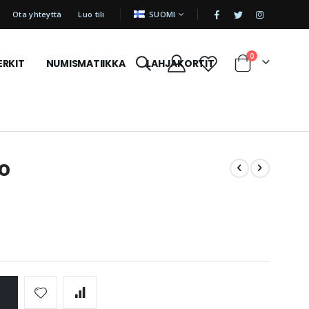
|
KIELI
Ota yhteyttä
Luo tili
SUOMI
tuotetta
0
ERKIT
NUMISMATIIKKA
LAHJAKORTIT
Cart
o