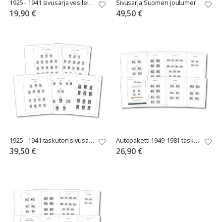
1925 - 1941 sivusarja vesileimaeroille LAPE-kansioon
Sivusarja Suomen joulumerkeille Leuchtturmin kansioon
19,90 €
49,50 €
1925 - 1941 taskuton sivusarja vesileimaeroille
Autopaketti 1949-1981 taskuton sivusarja
39,50 €
26,90 €