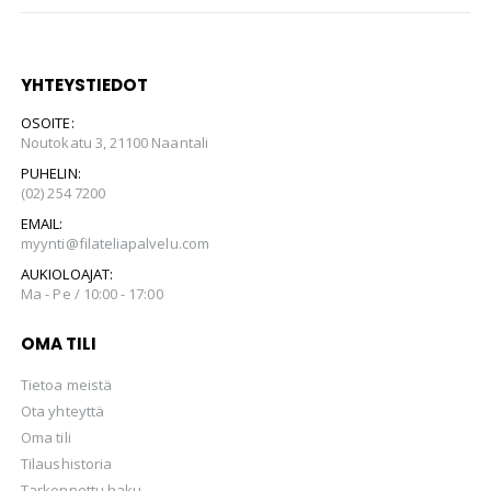
YHTEYSTIEDOT
OSOITE:
Noutokatu 3, 21100 Naantali
PUHELIN:
(02) 254 7200
EMAIL:
myynti@filateliapalvelu.com
AUKIOLOAJAT:
Ma - Pe / 10:00 - 17:00
OMA TILI
Tietoa meistä
Ota yhteyttä
Oma tili
Tilaushistoria
Tarkennettu haku