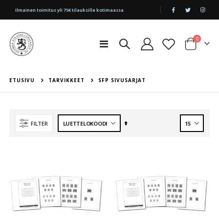
|
Ilmainen toimitus yli 75€ tilauksille kotimaassa
tuotetta
0
Toggle
Cart
Nav
ETUSIVU
TARVIKKEET
SFP SIVUSARJAT
Aseta
FILTER
laskevaan
järjestykseen