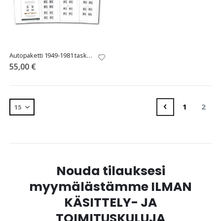
Autopaketti 1949-1981 taskullinen sivusarja
55,00 €
Sivu
Sivu
Edellinen
Sivu
You'r
1
2
Nouda tilauksesi
myymälästämme ILMAN
KÄSITTELY- JA
TOIMITUSKULUJA